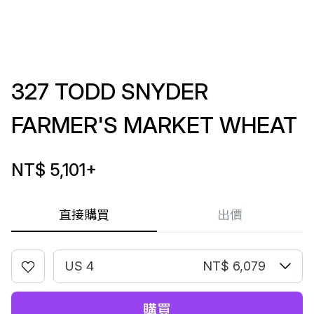
327 TODD SNYDER
FARMER'S MARKET WHEAT
NT$ 5,101
+
直接購買
出價
US 4
NT$ 6,079
購買