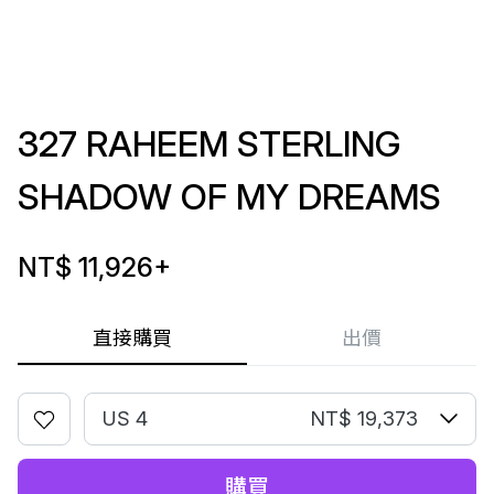
327 RAHEEM STERLING
SHADOW OF MY DREAMS
NT$ 11,926
+
直接購買
出價
US 4
NT$ 19,373
購買