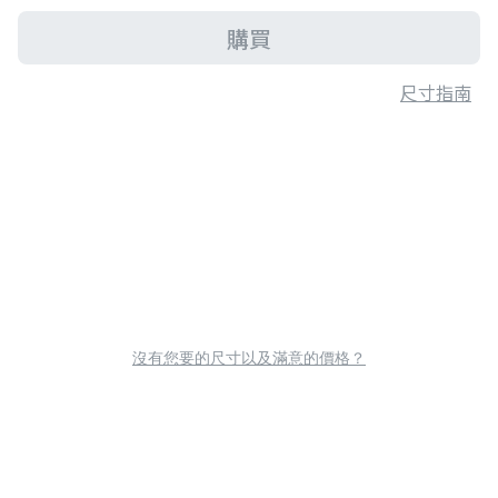
購買
尺寸指南
沒有您要的尺寸以及滿意的價格？