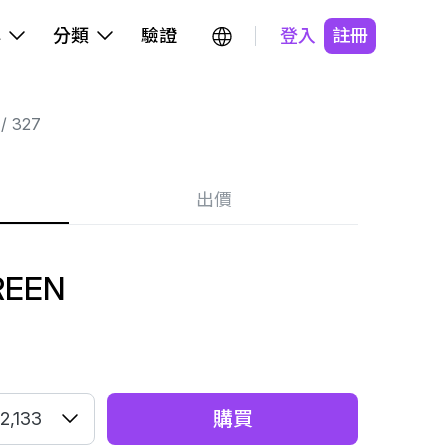
牌
分類
驗證
登入
註冊
327
出價
REEN
購買
2,133