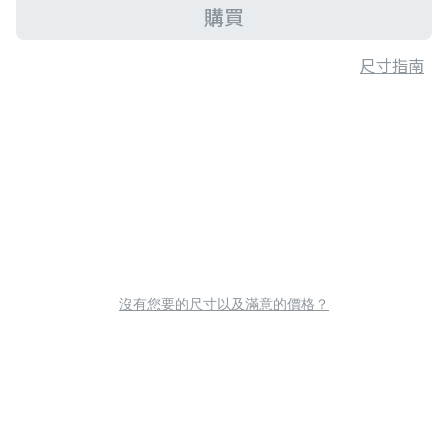
購買
尺寸指南
沒有您要的尺寸以及滿意的價格？