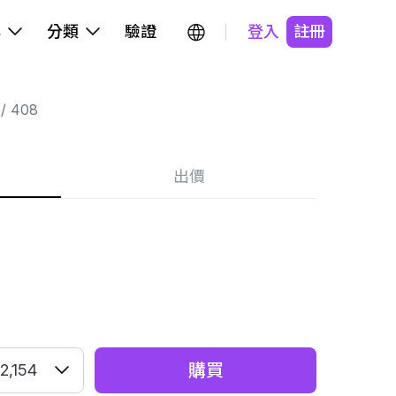
牌
分類
驗證
登入
註冊
408
出價
購買
2,154