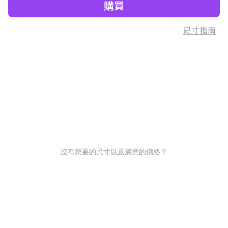
購買
尺寸指南
沒有您要的尺寸以及滿意的價格？