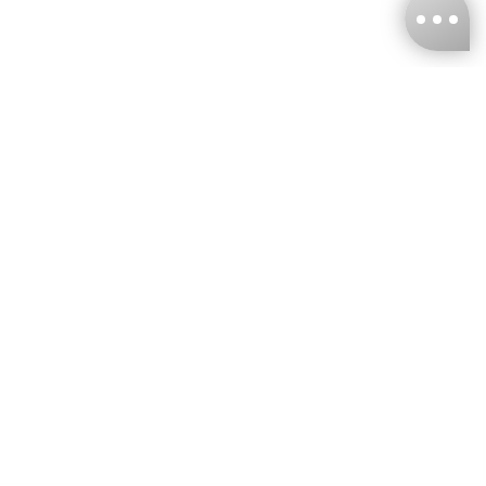
台灣娜克阜股份有限公司
統編
：55861636
聯絡我們
+886-2-2706-9977 (#19)