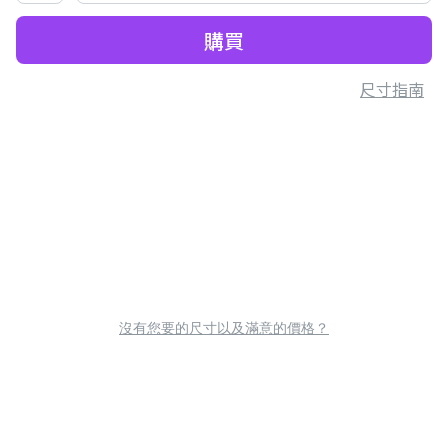
購買
尺寸指南
沒有您要的尺寸以及滿意的價格？