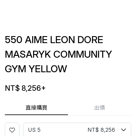
550 AIME LEON DORE
MASARYK COMMUNITY
GYM YELLOW
NT$ 8,256
+
直接購買
出價
US 5
NT$ 8,256