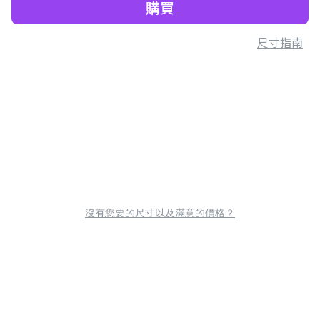
購買
尺寸指南
沒有您要的尺寸以及滿意的價格？