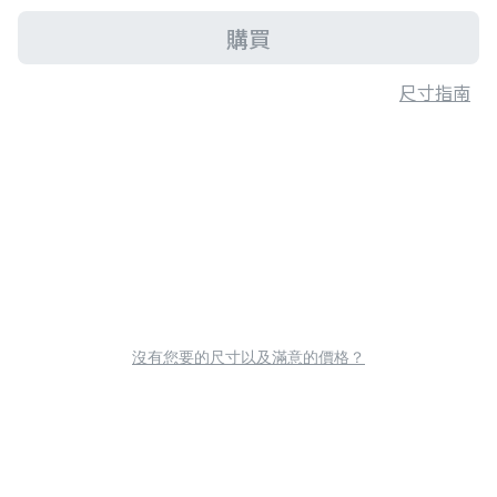
購買
尺寸指南
沒有您要的尺寸以及滿意的價格？