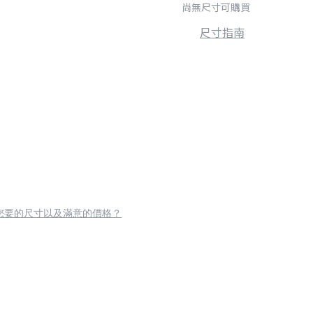
尚無尺寸可購買
尺寸指南
您要的尺寸以及滿意的價格？