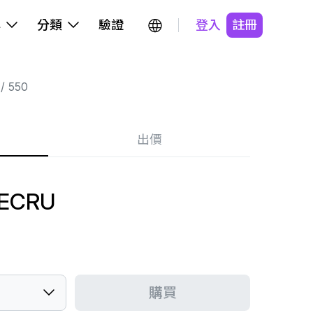
牌
分類
驗證
登入
註冊
550
出價
 ECRU
購買