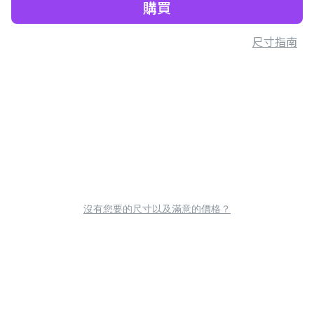
購買
尺寸指南
沒有您要的尺寸以及滿意的價格？