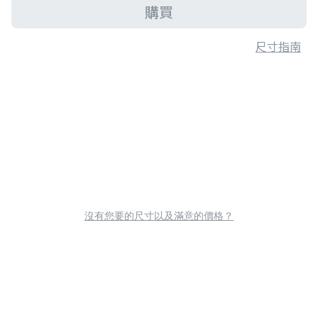
購買
尺寸指南
沒有您要的尺寸以及滿意的價格？