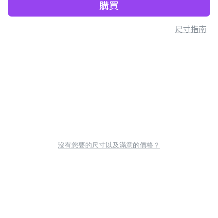
購買
尺寸指南
沒有您要的尺寸以及滿意的價格？