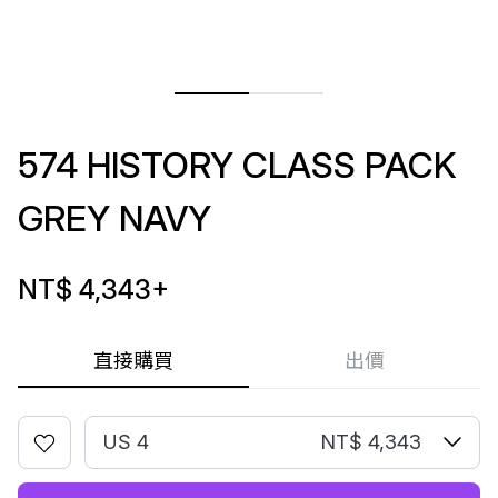
574 HISTORY CLASS PACK
GREY NAVY
NT$ 4,343
+
直接購買
出價
US 4
NT$ 4,343