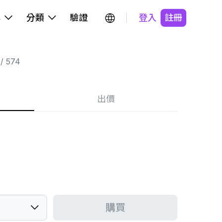
牌
分類
驗證
登入
註冊
574
出價
購買