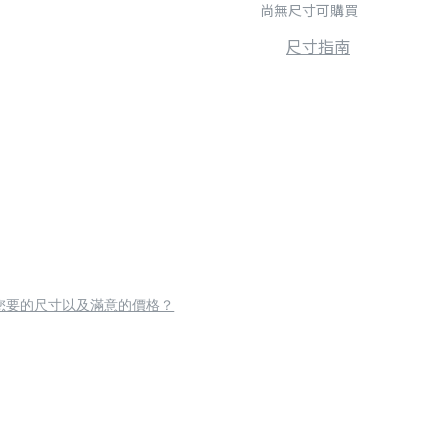
尚無尺寸可購買
尺寸指南
您要的尺寸以及滿意的價格？