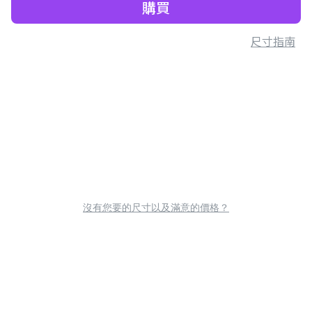
購買
尺寸指南
沒有您要的尺寸以及滿意的價格？