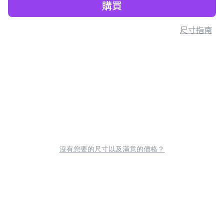
購買
尺寸指南
沒有您要的尺寸以及滿意的價格？