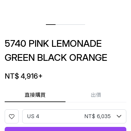
5740 PINK LEMONADE
GREEN BLACK ORANGE
NT$ 4,916
+
直接購買
出價
US 4
NT$ 6,035