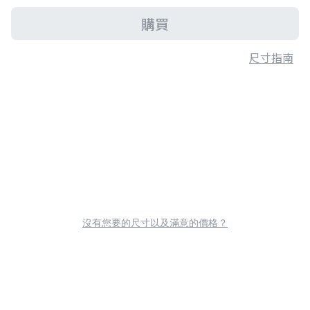
購買
尺寸指南
沒有您要的尺寸以及滿意的價格？