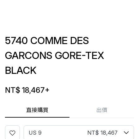
5740 COMME DES
GARCONS GORE-TEX
BLACK
NT$ 18,467
+
直接購買
出價
US 9
NT$ 18,467