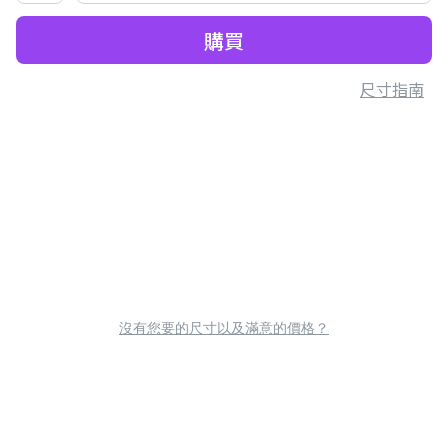
購買
尺寸指南
沒有您要的尺寸以及滿意的價格？