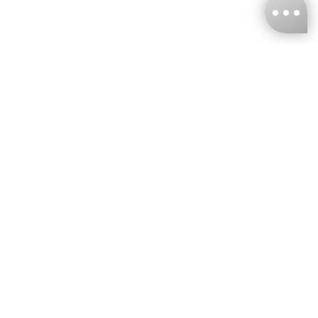
台灣娜克阜股份有限公司
統編
：55861636
聯絡我們
+886-2-2706-9977 (#19)