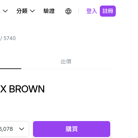
牌
分類
驗證
登入
註冊
5740
出價
EX BROWN
購買
6,078