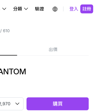
牌
分類
驗證
登入
註冊
610
出價
HANTOM
購買
2,970