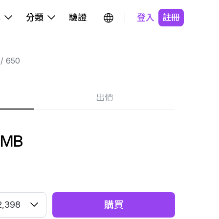
牌
分類
驗證
登入
註冊
650
出價
OMB
購買
2,398