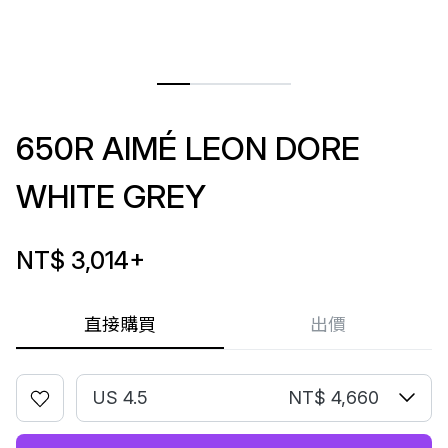
650R AIMÉ LEON DORE
WHITE GREY
NT$ 3,014
+
直接購買
出價
US 4.5
NT$ 4,660