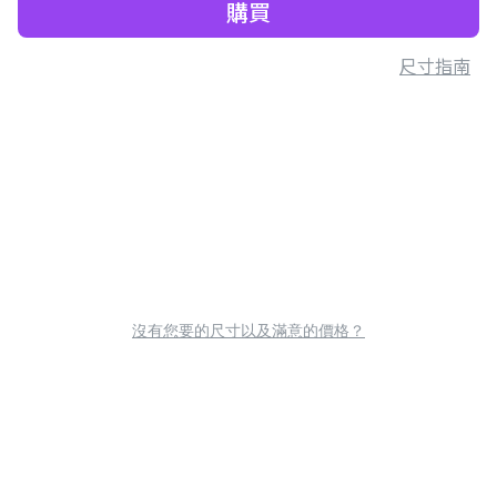
購買
尺寸指南
沒有您要的尺寸以及滿意的價格？