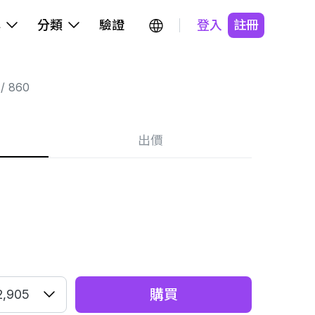
牌
分類
驗證
登入
註冊
860
出價
購買
2,905