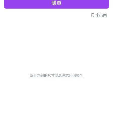
購買
尺寸指南
沒有您要的尺寸以及滿意的價格？