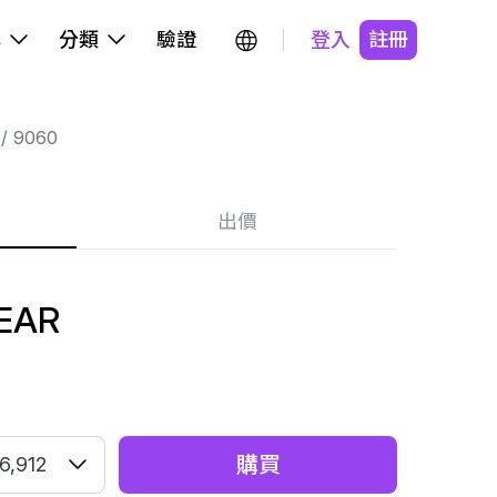
牌
分類
驗證
登入
註冊
9060
出價
EAR
購買
6,912