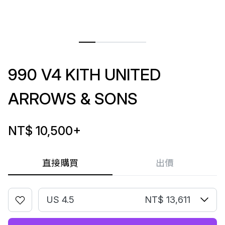
990 V4 KITH UNITED
ARROWS & SONS
NT$ 10,500
+
直接購買
出價
US 4.5
NT$ 13,611