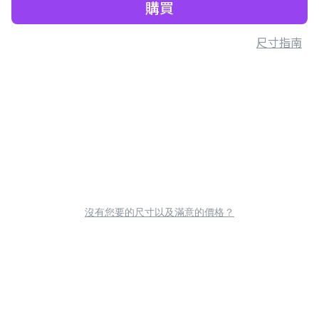
購買
尺寸指南
沒有您要的尺寸以及滿意的價格？