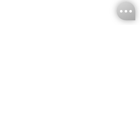
台灣娜克阜股份有限公司
統編
：55861636
聯絡我們
+886-2-2706-9977 (#19)