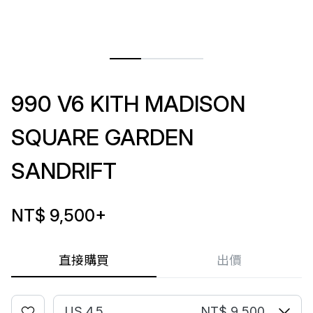
990 V6 KITH MADISON
SQUARE GARDEN
SANDRIFT
NT$ 9,500
+
直接購買
出價
US 4.5
NT$ 9,500