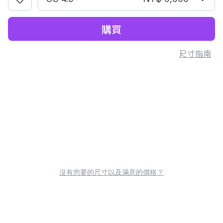
購買
尺寸指南
沒有您要的尺寸以及滿意的價格？