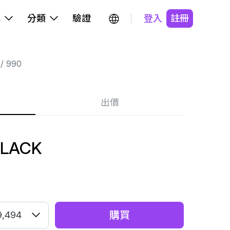
牌
分類
驗證
登入
註冊
990
出價
BLACK
購買
9,494