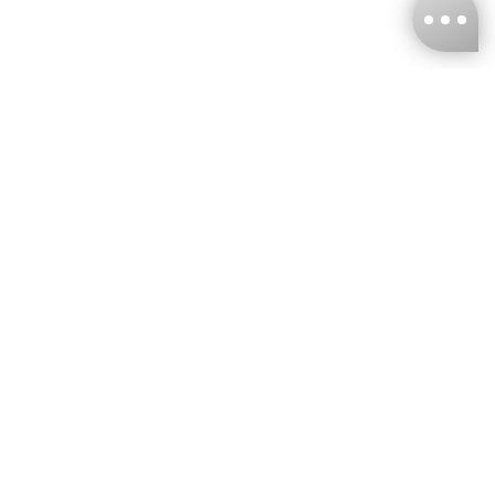
台灣娜克阜股份有限公司
統編
：55861636
聯絡我們
+886-2-2706-9977 (#19)