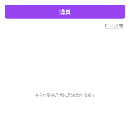
購買
尺寸指南
沒有您要的尺寸以及滿意的價格？