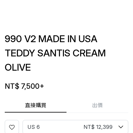
990 V2 MADE IN USA
TEDDY SANTIS CREAM
OLIVE
NT$ 7,500
+
直接購買
出價
US 6
NT$ 12,399