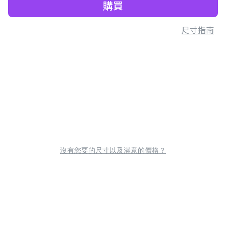
購買
尺寸指南
沒有您要的尺寸以及滿意的價格？