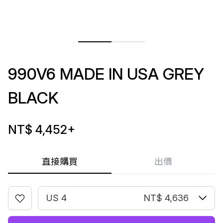
990V6 MADE IN USA GREY
BLACK
NT$ 4,452
+
直接購買
出價
US 4
NT$ 4,636