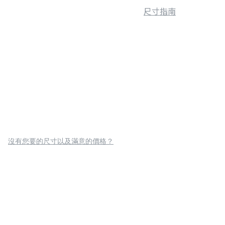
尺寸指南
沒有您要的尺寸以及滿意的價格？