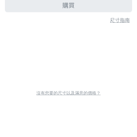
購買
尺寸指南
沒有您要的尺寸以及滿意的價格？