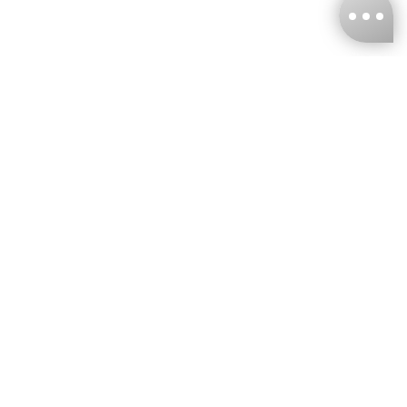
台灣娜克阜股份有限公司
統編
：55861636
聯絡我們
+886-2-2706-9977 (#19)