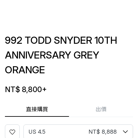
992 TODD SNYDER 10TH
ANNIVERSARY GREY
ORANGE
NT$ 8,800
+
直接購買
出價
US 4.5
NT$ 8,888