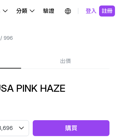
牌
分類
驗證
登入
註冊
996
出價
USA PINK HAZE
購買
8,696