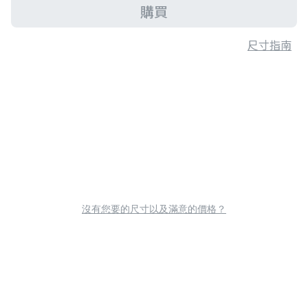
購買
尺寸指南
沒有您要的尺寸以及滿意的價格？