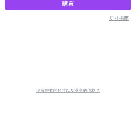
購買
尺寸指南
沒有您要的尺寸以及滿意的價格？