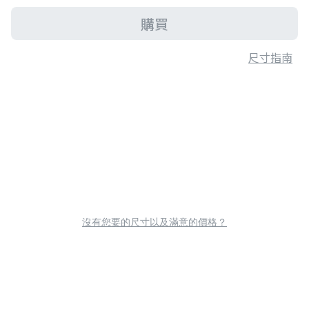
購買
尺寸指南
沒有您要的尺寸以及滿意的價格？