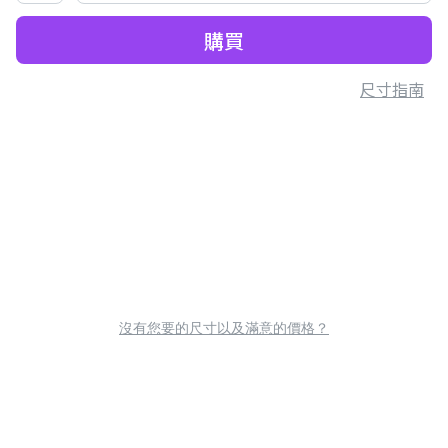
購買
尺寸指南
沒有您要的尺寸以及滿意的價格？