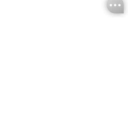
台灣娜克阜股份有限公司
統編
：55861636
聯絡我們
+886-2-2706-9977 (#19)