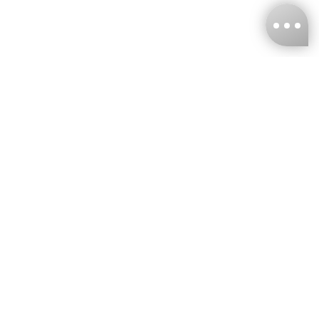
台灣娜克阜股份有限公司
統編
：55861636
聯絡我們
+886-2-2706-9977 (#19)