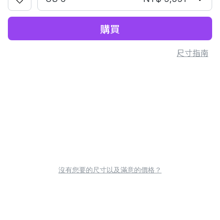
購買
尺寸指南
沒有您要的尺寸以及滿意的價格？