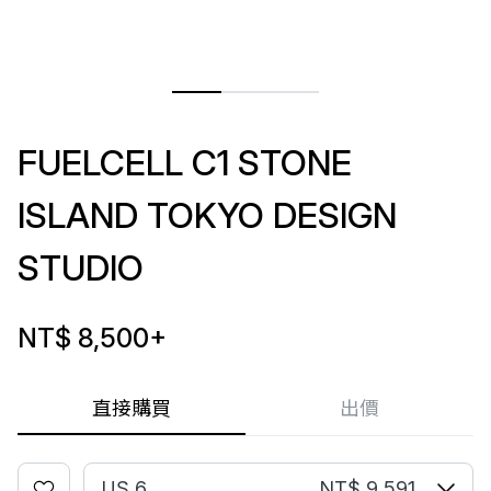
FUELCELL C1 STONE
ISLAND TOKYO DESIGN
STUDIO
NT$ 8,500
+
直接購買
出價
US 6
NT$ 9,591