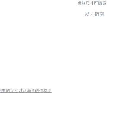
尚無尺寸可購買
尺寸指南
您要的尺寸以及滿意的價格？