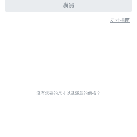
購買
尺寸指南
沒有您要的尺寸以及滿意的價格？