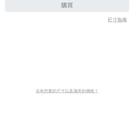
購買
尺寸指南
沒有您要的尺寸以及滿意的價格？