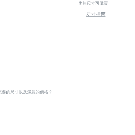
尚無尺寸可購買
尺寸指南
您要的尺寸以及滿意的價格？