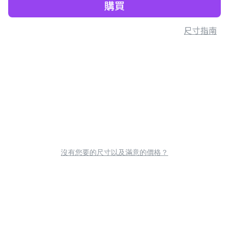
購買
尺寸指南
沒有您要的尺寸以及滿意的價格？