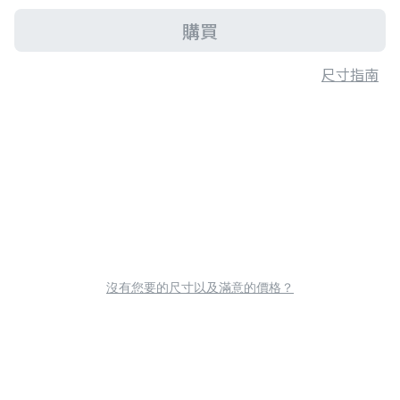
購買
尺寸指南
沒有您要的尺寸以及滿意的價格？