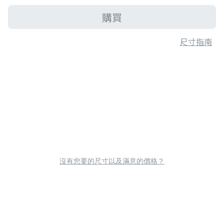
購買
尺寸指南
沒有您要的尺寸以及滿意的價格？