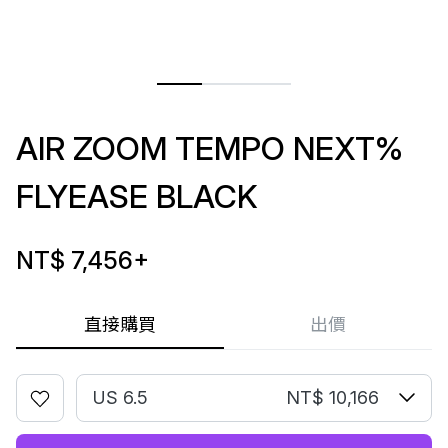
AIR ZOOM TEMPO NEXT%
FLYEASE BLACK
NT$ 7,456
+
直接購買
出價
US 6.5
NT$ 10,166