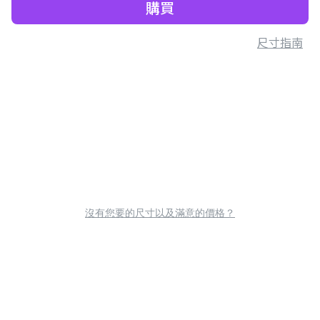
購買
尺寸指南
沒有您要的尺寸以及滿意的價格？