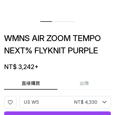
WMNS AIR ZOOM TEMPO
NEXT% FLYKNIT PURPLE
NT$ 3,242
+
直接購買
出價
US W5
NT$ 4,330