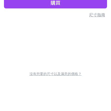
購買
尺寸指南
沒有您要的尺寸以及滿意的價格？