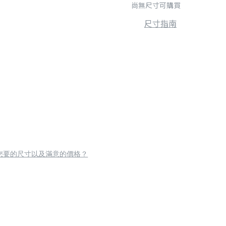
尚無尺寸可購買
尺寸指南
您要的尺寸以及滿意的價格？